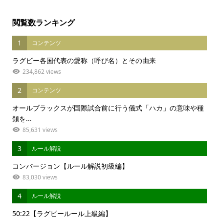
閲覧数ランキング
1
コンテンツ
ラグビー各国代表の愛称（呼び名）とその由来
234,862 views
2
コンテンツ
オールブラックスが国際試合前に行う儀式「ハカ」の意味や種
類を...
85,631 views
3
ルール解説
コンバージョン【ルール解説初級編】
83,030 views
4
ルール解説
50:22【ラグビールール上級編】