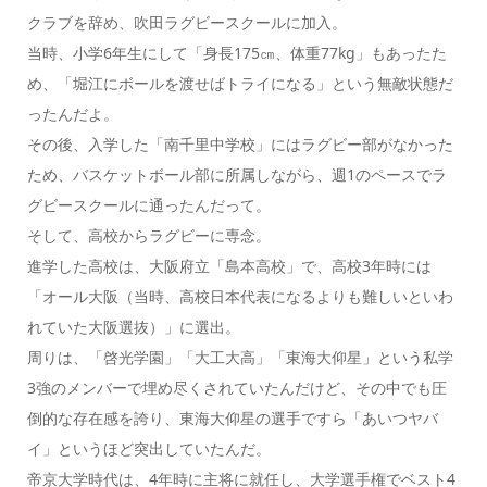
クラブを辞め、吹田ラグビースクールに加入。
当時、小学6年生にして「身長175㎝、体重77kg」もあったた
め、「堀江にボールを渡せばトライになる」という無敵状態だ
ったんだよ。
その後、入学した「南千里中学校」にはラグビー部がなかった
ため、バスケットボール部に所属しながら、週1のペースでラ
グビースクールに通ったんだって。
そして、高校からラグビーに専念。
進学した高校は、大阪府立「島本高校」で、高校3年時には
「オール大阪（当時、高校日本代表になるよりも難しいといわ
れていた大阪選抜）」に選出。
周りは、「啓光学園」「大工大高」「東海大仰星」という私学
3強のメンバーで埋め尽くされていたんだけど、その中でも
圧
倒的な存在感
を誇り、東海大仰星の選手ですら「あいつヤバ
イ」というほど突出していたんだ。
帝京大学時代は、4年時に主将に就任し、大学選手権でベスト4