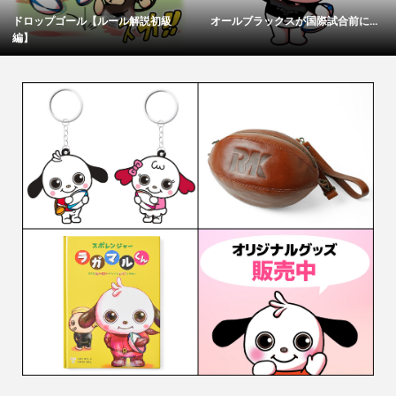
試合前に...
ラグビーワールドカップ2019日本...
スクラムハーフ（SH）