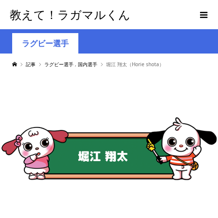
教えて！ラガマルくん
ラグビー選手
記事
ラグビー選手
,
国内選手
堀江 翔太（Horie shota）