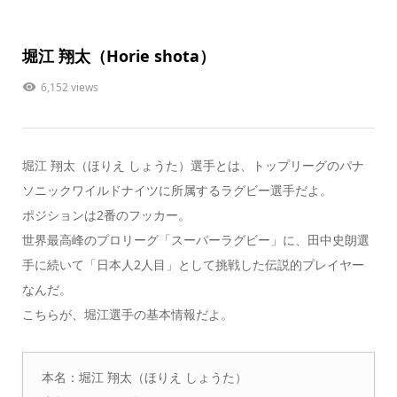
堀江 翔太（Horie shota）
6,152 views
堀江 翔太（ほりえ しょうた）選手とは、トップリーグの
パナ
ソニックワイルドナイツ
に所属するラグビー選手だよ。
ポジションは2番の
フッカー
。
世界最高峰のプロリーグ「スーパーラグビー」に、田中史朗選
手に続いて「日本人2人目」として挑戦した伝説的プレイヤー
なんだ。
こちらが、堀江選手の基本情報だよ。
本名：堀江 翔太（ほりえ しょうた）