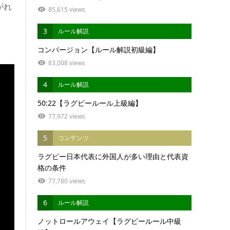
がれ
85,615 views
3
ルール解説
コンバージョン【ルール解説初級編】
83,008 views
4
ルール解説
50:22【ラグビールール上級編】
77,972 views
5
コンテンツ
ラグビー日本代表に外国人が多い理由と代表資
格の条件
77,780 views
6
ルール解説
ノットロールアウェイ【ラグビールール中級