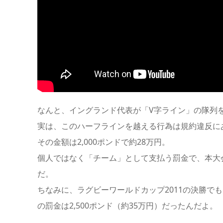
なんと、イングランド代表が「V字ライン」の隊列
実は、このハーフラインを越える行為は
規約違反
に
その金額は
2,000ポンド
で
約28万円
。
個人ではなく「チーム」として支払う罰金で、本大
だ。
ちなみに、ラグビーワールドカップ2011の決勝で
の罰金は
2,500ポンド（約35万円）
だったんだよ。