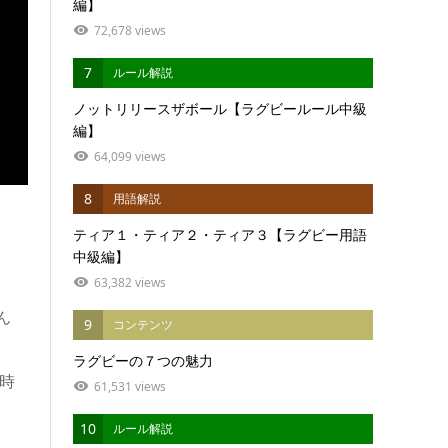
編】
72,678 views
7
ルール解説
ノットリリースザボール【ラグビールール中級
編】
64,099 views
8
用語解説
ティア１・ティア２・ティア３【ラグビー用語
中級編】
63,382 views
ん
9
コンテンツ
ラグビーの７つの魅力
時
61,531 views
10
ルール解説