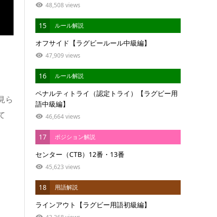
48,508 views
15
ルール解説
オフサイド【ラグビールール中級編】
47,909 views
。
16
ルール解説
ペナルティトライ（認定トライ）【ラグビー用
見ら
語中級編】
て
46,664 views
17
ポジション解説
センター（CTB）12番・13番
45,623 views
18
用語解説
ラインアウト【ラグビー用語初級編】