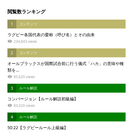
閲覧数ランキング
1
コンテンツ
ラグビー各国代表の愛称（呼び名）とその由来
234,843 views
2
コンテンツ
オールブラックスが国際試合前に行う儀式「ハカ」の意味や種
類を...
85,620 views
3
ルール解説
コンバージョン【ルール解説初級編】
83,020 views
4
ルール解説
50:22【ラグビールール上級編】