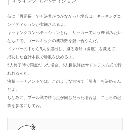
キッキングコンペティション
仮に「再延長」でも決着がつかなかった場合は、
キッキングコ
ンペティション
が実施されるよ。
キッキングコンペティションとは、サッカーでいう
PK戦
みたい
なもので、
ゴールキックの成功数
を競い合うんだ。
メンバーの中から
5人
を選出し、蹴る場所（角度）を変えて、
成功した
合計本数
で勝敗を決めるよ。
5人終了時で同点だった場合、
6人目以降はサドンデス方式
で行
われるんだ。
決勝トーナメントでは、このような方法で「勝者」を決めるん
だよ。
ちなみに、
プール戦で勝ち点が同じだった場合
は、こちらの記
事を参考にしてね。