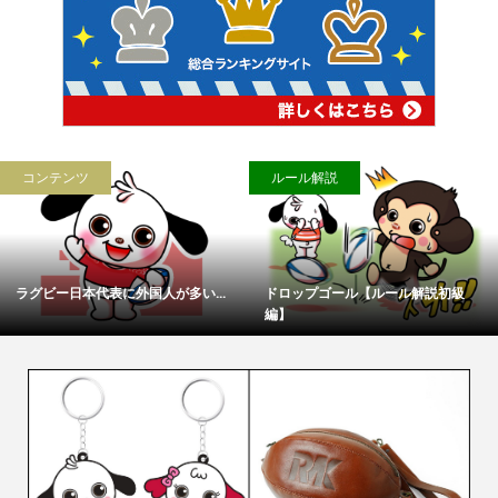
コンテンツ
ルール解説
ラグビー日本代表に外国人が多い...
ドロップゴール【ルール解説初級
編】