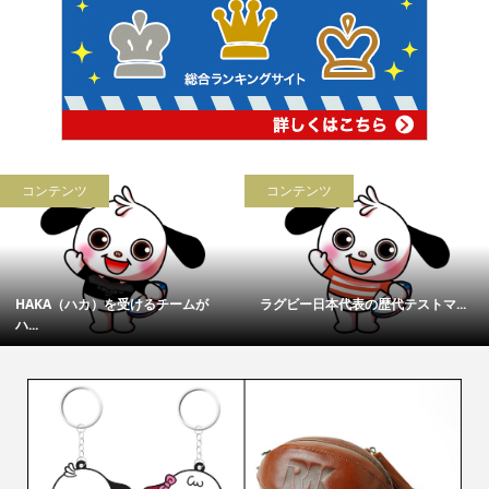
ルール解説
用語解説
.
コラプシング【ラグビールール中...
フェーズ【ラグビー用語中級編】