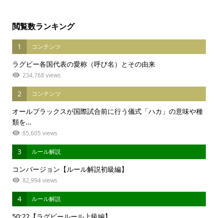
閲覧数ランキング
1
コンテンツ
ラグビー各国代表の愛称（呼び名）とその由来
234,768 views
2
コンテンツ
オールブラックスが国際試合前に行う儀式「ハカ」の意味や種
類を...
85,605 views
3
ルール解説
コンバージョン【ルール解説初級編】
82,994 views
4
ルール解説
50:22【ラグビールール上級編】