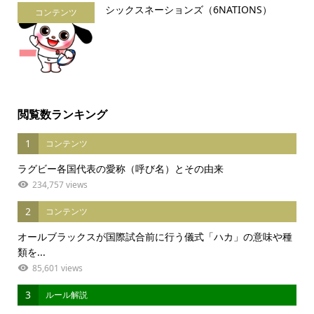
シックスネーションズ（6NATIONS）
コンテンツ
閲覧数ランキング
1
コンテンツ
ラグビー各国代表の愛称（呼び名）とその由来
234,757 views
2
コンテンツ
オールブラックスが国際試合前に行う儀式「ハカ」の意味や種
類を...
85,601 views
3
ルール解説