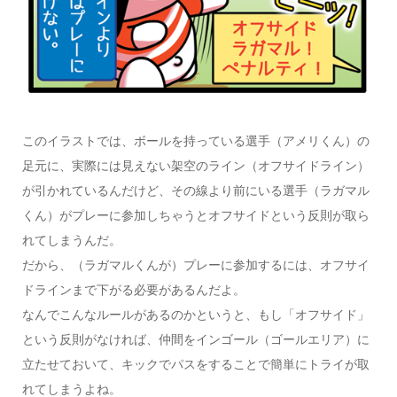
このイラストでは、ボールを持っている選手（アメリくん）の
足元に、実際には見えない架空のライン（
オフサイドライン
）
が引かれているんだけど、その線より
前
にいる選手（ラガマル
くん）がプレーに参加しちゃうと
オフサイド
という反則が取ら
れてしまうんだ。
だから、（ラガマルくんが）プレーに参加するには、オフサイ
ドラインまで下がる必要があるんだよ。
なんでこんなルールがあるのかというと、もし「オフサイド」
という反則がなければ、仲間をインゴール（ゴールエリア）に
立たせておいて、キックでパスをすることで
簡単にトライが取
れてしまう
よね。