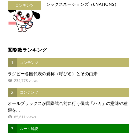
シックスネーションズ（6NATIONS）
コンテンツ
閲覧数ランキング
1
コンテンツ
ラグビー各国代表の愛称（呼び名）とその由来
234,778 views
2
コンテンツ
オールブラックスが国際試合前に行う儀式「ハカ」の意味や種
類を...
85,611 views
3
ルール解説