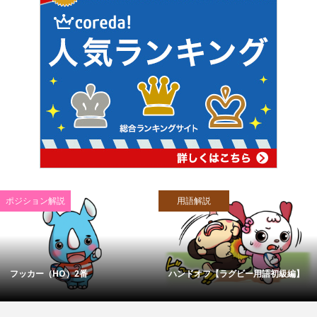
ポジション解説
用語解説
フッカー（HO）2番
ハンドオフ【ラグビー用語初級編】