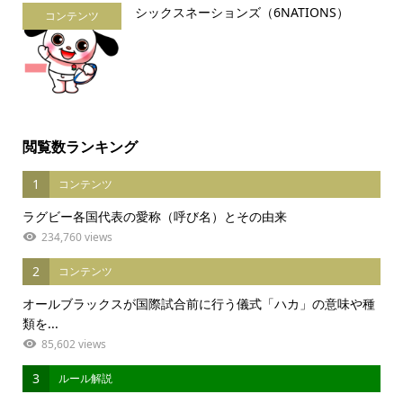
シックスネーションズ（6NATIONS）
コンテンツ
閲覧数ランキング
1
コンテンツ
ラグビー各国代表の愛称（呼び名）とその由来
234,760 views
2
コンテンツ
オールブラックスが国際試合前に行う儀式「ハカ」の意味や種
類を...
85,602 views
3
ルール解説