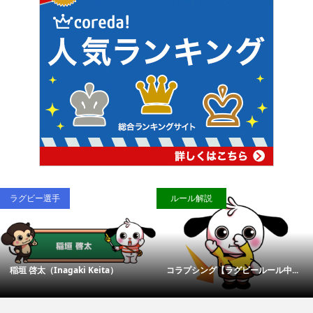
ラグビー選手
ルール解説
稲垣 啓太（Inagaki Keita）
コラプシング【ラグビールール中...