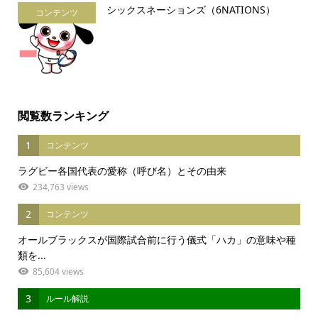
シックスネーションズ（6NATIONS）
コンテンツ
閲覧数ランキング
1
コンテンツ
ラグビー各国代表の愛称（呼び名）とその由来
234,763 views
2
コンテンツ
オールブラックスが国際試合前に行う儀式「ハカ」の意味や種
類を...
85,604 views
3
ルール解説