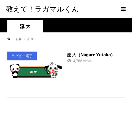
教えて！ラガマルくん
流 大
記事
流 大
流 大（Nagare Yutaka）
ラグビー選手
4,768 views