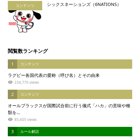
シックスネーションズ（6NATIONS）
コンテンツ
閲覧数ランキング
1
コンテンツ
ラグビー各国代表の愛称（呼び名）とその由来
234,770 views
2
コンテンツ
オールブラックスが国際試合前に行う儀式「ハカ」の意味や種
類を...
85,605 views
3
ルール解説