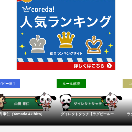
コンテンツ
ラグビー選手
グビールー...
ラグビーワールドカップ2023の日...
田中 史朗（Tanaka 