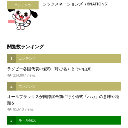
シックスネーションズ（6NATIONS）
コンテンツ
閲覧数ランキング
1
コンテンツ
ラグビー各国代表の愛称（呼び名）とその由来
234,807 views
2
コンテンツ
オールブラックスが国際試合前に行う儀式「ハカ」の意味や種
類を...
85,613 views
3
ルール解説