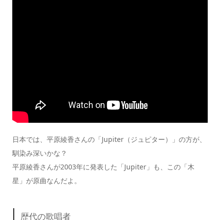
日本では、平原綾香さんの「Jupiter（ジュピター）」の方が、
馴染み深いかな？
平原綾香さんが2003年に発表した「Jupiter」も、この「木
星」が原曲なんだよ。
歴代の歌唱者