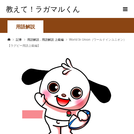
教えて！ラガマルくん
用語解説
記事
用語解説
,
用語解説 上級編
World In Union（ワールドインユニオン）
【ラグビー用語上級編】