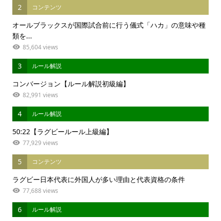
2
コンテンツ
オールブラックスが国際試合前に行う儀式「ハカ」の意味や種
類を...
85,604 views
3
ルール解説
コンバージョン【ルール解説初級編】
82,991 views
4
ルール解説
50:22【ラグビールール上級編】
77,929 views
5
コンテンツ
ラグビー日本代表に外国人が多い理由と代表資格の条件
77,688 views
6
ルール解説