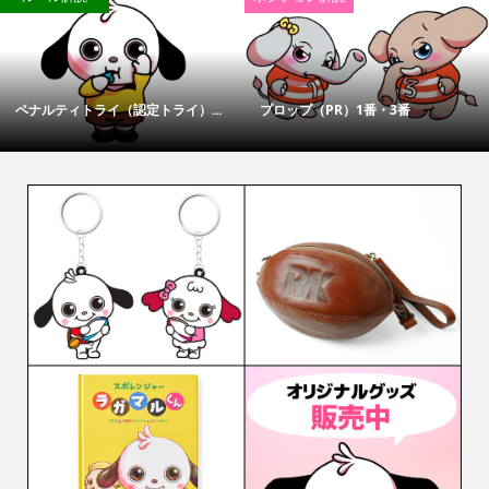
ペナルティトライ（認定トライ）...
プロップ（PR）1番・3番