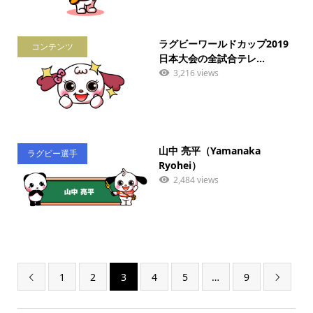
ラグビーワールドカップ2019
コンテンツ
日本大会の全試合テレ...
3,216 views
山中 亮平（Yamanaka
ラグビー選手
Ryohei）
2,484 views
1
2
3
4
5
…
9

