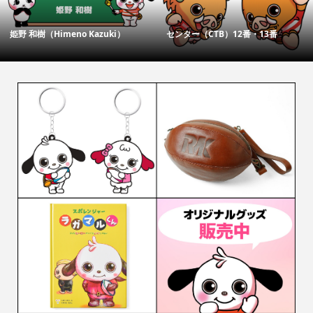
姫野 和樹（Himeno Kazuki）
センター（CTB）12番・13番